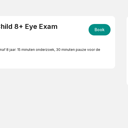
Child 8+ Eye Exam
Book
anaf 8 jaar: 15 minuten onderzoek, 30 minuten pauze voor de
pels
es 1 hour: 15 minutes of testing, a 30-minute break for the eye
with eye drops