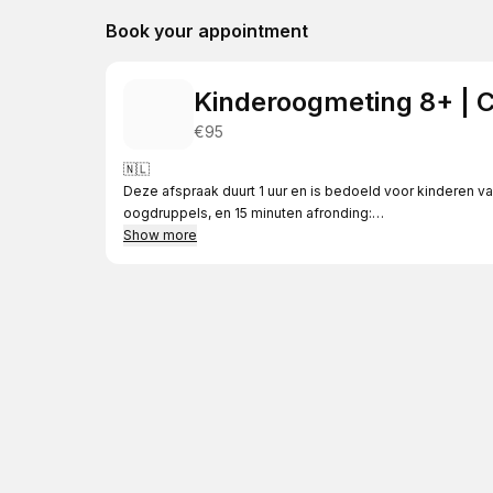
Book your appointment
Kinderoogmeting 8+ | 
€95
🇳🇱
Deze afspraak duurt 1 uur en is bedoeld voor kinderen v
oogdruppels, en 15 minuten afronding:
🔹 Oogmeting zonder bril, met eigen bril en met oogdrup
Show more
🔹 Binoculair onderzoek
🔹 Ooggezondheidscontrole
🔹 Persoonlijk advies
🇬🇧
This appointment is for children aged 8 and older and tak
drops, and 15 minutes to finish:
🔹 Eye test without glasses, with your own glasses, and 
🔹 Binocular assessment
🔹 Eye health check
🔹 Personalized advice