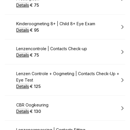
Details
·
€ 75
.
Prijs:
:
Boek
Kinderoogmeting 8+ | Child 8+ Eye Exam
Details
·
€ 95
.
Prijs:
:
Boek
Lenzencontrole | Contacts Check-up
Details
·
€ 75
.
Prijs:
:
Boek
Lenzen Controle + Oogmeting | Contacts Check-Up +
Eye Test
Details
·
€ 125
.
Prijs:
:
Boek
CBR Oogkeuring
Details
·
€ 130
.
Prijs:
:
Lenzenaanpassing | Contacts Fitting