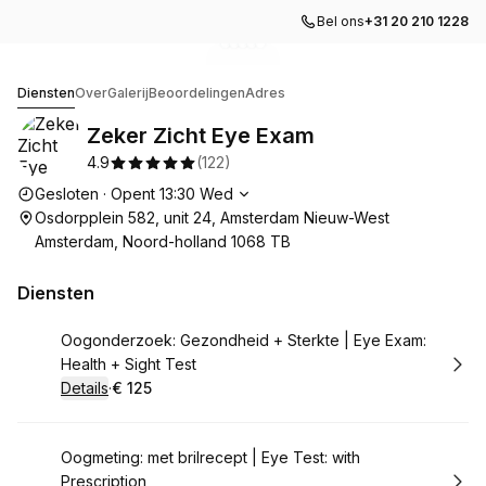
Bel ons
+31 20 210 1228
Ga naar galerijafbeelding
Ga naar galerijafbeelding
Ga naar galerijafbeelding
Ga naar galerijafbeelding
Ga naar galerijafbeelding
1
2
3
4
5
Zeker Zicht Eye Exam
Diensten
Over
Galerij
Beoordelingen
Adres
Zeker Zicht Eye Exam
4.9
(
122
)
Openingstijden
Gesloten
·
Opent
13:30
Wed
Osdorpplein 582, unit 24, Amsterdam Nieuw-West
Amsterdam, Noord-holland 1068 TB
Diensten
Boek
Oogonderzoek: Gezondheid + Sterkte | Eye Exam:
Health + Sight Test
Details
·
€ 125
.
Prijs:
:
Boek
Oogmeting: met brilrecept | Eye Test: with
Prescription