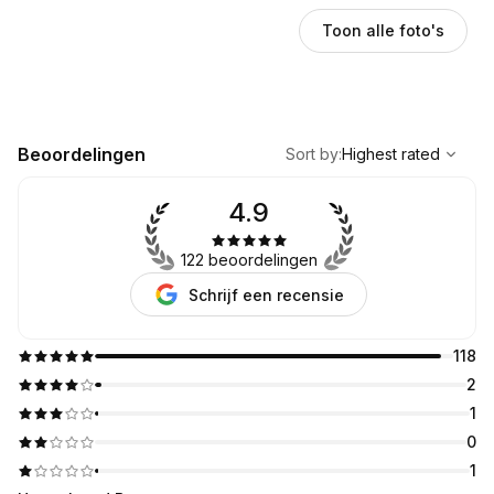
Toon alle foto's
,
Highest rated
Sort
Beoordelingen
Sort by
:
Highest rated
4.9
122 beoordelingen
Schrijf een recensie
118
2
1
0
1