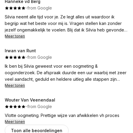
Hanneke vd Berg
·
·
from Google
Silvia neemt alle tijd voor je. Ze legt alles uit waardoor ik
begrijp wat het beste voor mij is. Vragen stellen kan zonder
jezelf ongemakkelijk te voelen. Blij dat ik Silvia heb gevonden.
Ze is echt kundig! Anders had ze nooit bij de Bergman kliniek
Meer tonen
mogen werken. Ik zal haar altijd aanraden.
Irwan van Runt
·
·
from Google
Ik ben bij Silvia geweest voor een oogmeting &
oogonderzoek. De afspraak duurde een uur waarbij met zeer
veel aandacht, geduld en heldere uitleg alle stappen zijn
doorgenomen. Ik ben zeer tevreden!
Meer tonen
Een zekere aanrader voor een meting- en/of oogonderzoek!
Wouter Van Veenendaal
·
·
from Google
Vlotte oogmeting. Prettige wijze van afwikkelen vh proces
Meer tonen
Toon alle beoordelingen