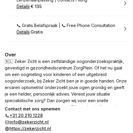
Boek
Details
·
€ 135
.
Prijs:
:
Boek
📞 Gratis Belafspraak | 📞 Free Phone Consultation
Details
·
Gratis
.
Prijs:
:
Over
🇳🇱 Zeker Zicht is een zelfstandige oogonderzoekspraktijk,
gevestigd in gezondheidscentrum ZorgPlein. Of het nu gaat
om een oogmeting voor kinderen of een uitgebreid
oogonderzoek, bij Zeker Zicht ben je in goede handen. Onze
ervaren optometrist onderzoekt jouw ogen grondig en geeft
je een helder, persoonlijk advies. Vereist jouw situatie
specialistische zorg? Dan zorgen wij voor een snelle
doorverwijzing naar een oogarts. Bij ons draait alles om jouw
Contact met ons opnemen
zicht, zonder commerciële belangen, maar met een uitgebreid
+31 20 210 1228
advies dat bij jou past.
info@zekerzicht.nl
https://zekerzicht.nl