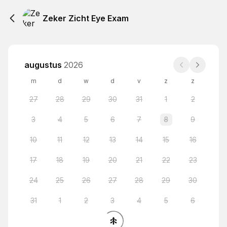
Zeker Zicht Eye Exam
augustus
2026
m
d
w
d
v
z
z
27
28
29
30
31
1
2
3
4
5
6
7
8
9
10
11
12
13
14
15
16
17
18
19
20
21
22
23
24
25
26
27
28
29
30
31
1
2
3
4
5
6